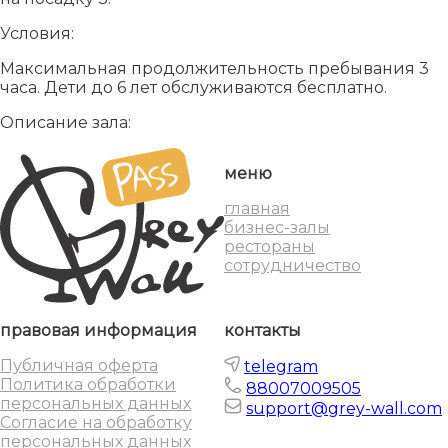
Условия:
Максимальная продолжительность пребывания 3
часа. Дети до 6 лет обслуживаются бесплатно.
Описание зала:
меню
главная
бизнес-залы
рестораны
сотрудничество
правовая информация
контакты
Публичная оферта
telegram
Политика обработки
88007009505
персональных данных
support@grey-wall.com
Согласие на обработку
персональных данных