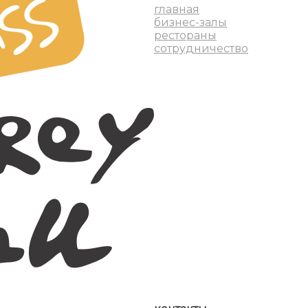
главная
бизнес-залы
рестораны
сотрудничество