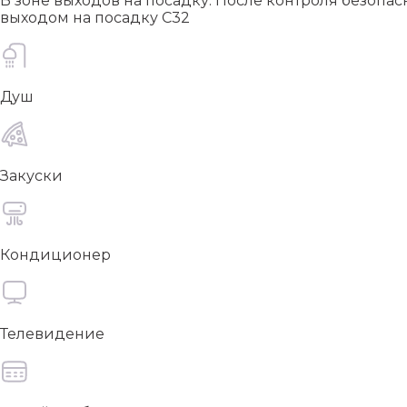
В зоне выходов на посадку. После контроля безопас
выходом на посадку С32
Душ
Закуски
Кондиционер
Телевидение