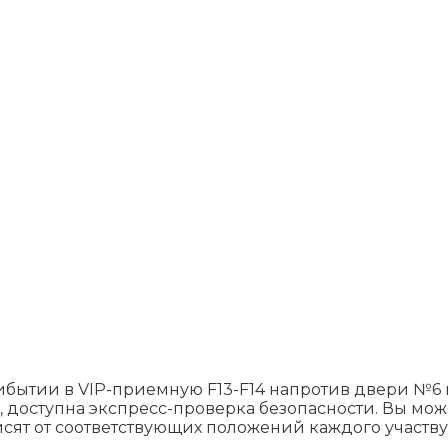
ибытии в VIP-приемную F13-F14 напротив двери №6 
, доступна экспресс-проверка безопасности. Вы мо
исят от соответствующих положений каждого участв