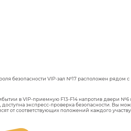
роля безопасности VIP-зал №17 расположен рядом с 
ибытии в VIP-приемную F13-F14 напротив двери №6 
, доступна экспресс-проверка безопасности. Вы мо
исят от соответствующих положений каждого участв