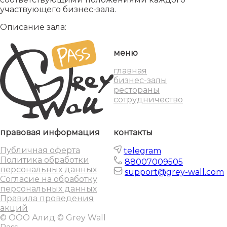
участвующего бизнес-зала.
Описание зала:
меню
главная
бизнес-залы
рестораны
сотрудничество
правовая информация
контакты
Публичная оферта
telegram
Политика обработки
88007009505
персональных данных
support@grey-wall.com
Согласие на обработку
персональных данных
Правила проведения
акций
© ООО Алид © Grey Wall