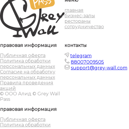
меню
главная
бизнес-залы
рестораны
сотрудничество
правовая информация
контакты
Публичная оферта
telegram
Политика обработки
88007009505
персональных данных
support@grey-wall.com
Согласие на обработку
персональных данных
Правила проведения
акций
© ООО Алид © Grey Wall
Pass
правовая информация
Публичная оферта
Политика обработки